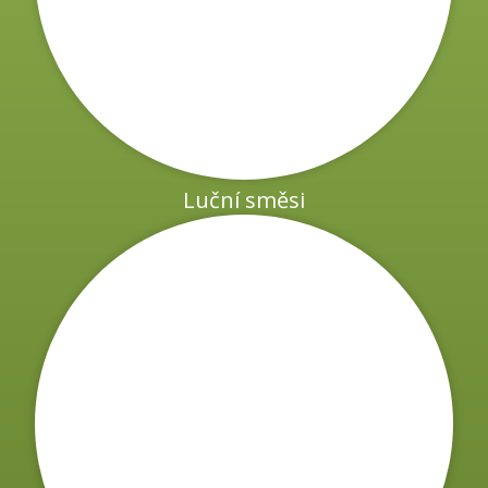
sí:
)
Luční směsi
dní dlouhodobá