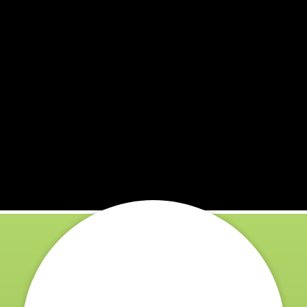
toviště.
pod přímým slunečním zářením nebo mají horší záv