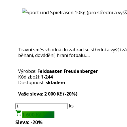
Travní směs vhodná do zahrad se střední a vyšší zá
běhání, dovádění, hraní fotbalu,.....
Výrobce:
Feldsaaten Freudenberger
Kód zboží:
1-244
Dostupnost:
skladem
Vaše sleva:
2 000 Kč
(-20%)
ks
shopping_cart
s DPH
1 600 Kč
Sleva:
-20%