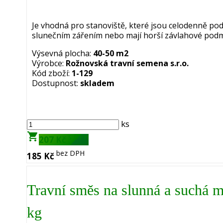
Je vhodná pro stanoviště, které jsou celodenně po
slunečním zářením nebo mají horší závlahové podm
Výsevná plocha:
40-50 m2
Výrobce:
Rožnovská travní semena s.r.o.
Kód zboží:
1-129
Dostupnost:
skladem
ks
shopping_cart
s DPH
207 Kč
bez DPH
185 Kč
Travní směs na slunná a suchá m
kg