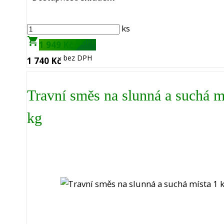
ks
shopping_cart
s DPH
1 949 Kč
bez DPH
1 740 Kč
Travní směs na slunná a suchá m
kg