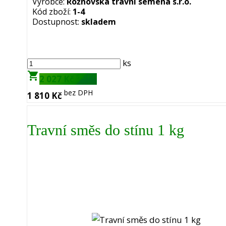
Výrobce:
Rožnovská travní semena s.r.o.
Kód zboží:
1-4
Dostupnost:
skladem
ks
shopping_cart
s DPH
2 027 Kč
bez DPH
1 810 Kč
Travní směs do stínu 1 kg