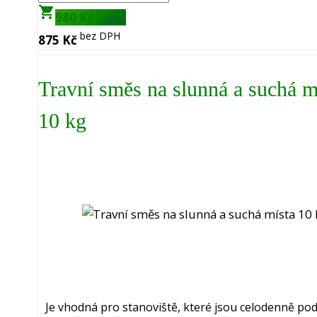
shopping_cart
s DPH
980 Kč
bez DPH
875 Kč
Travní směs na slunná a suchá m
10 kg
Je vhodná pro stanoviště, které jsou celodenně po