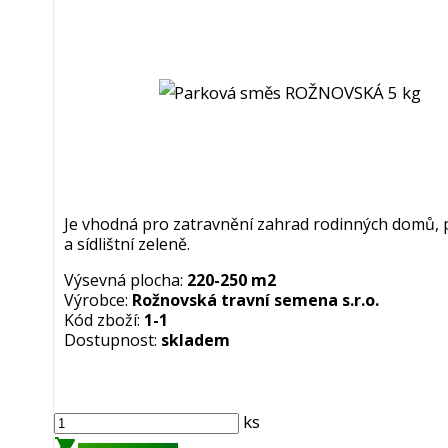
Je vhodná pro zatravnění zahrad rodinných domů, 
a sídlištní zeleně.
Výsevná plocha:
220-250 m2
Výrobce:
Rožnovská travní semena s.r.o.
Kód zboží:
1-1
Dostupnost:
skladem
ks
shopping_cart