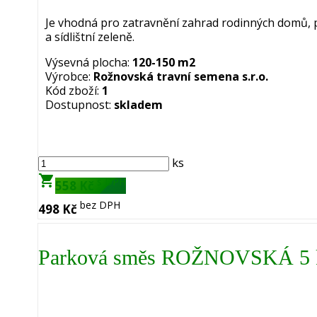
Je vhodná pro zatravnění zahrad rodinných domů, 
a sídlištní zeleně.
Výsevná plocha:
120-150 m2
Výrobce:
Rožnovská travní semena s.r.o.
Kód zboží:
1
Dostupnost:
skladem
ks
shopping_cart
s DPH
558 Kč
bez DPH
498 Kč
Parková směs ROŽNOVSKÁ 5 