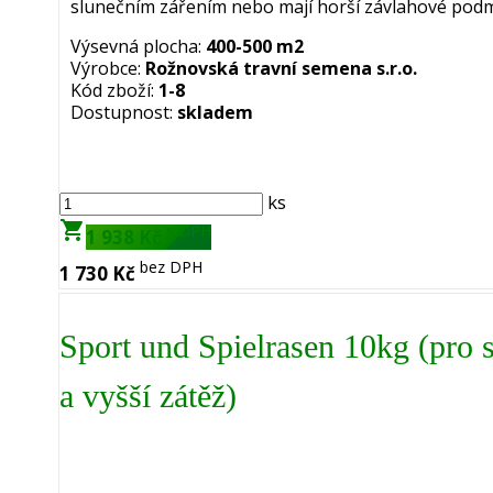
slunečním zářením nebo mají horší závlahové podm
Výsevná plocha:
400-500 m2
Výrobce:
Rožnovská travní semena s.r.o.
Kód zboží:
1-8
Dostupnost:
skladem
ks
shopping_cart
s DPH
1 938 Kč
bez DPH
1 730 Kč
Sport und Spielrasen 10kg (pro s
a vyšší zátěž)