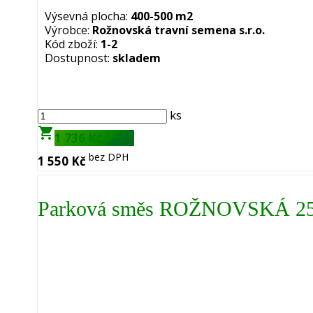
Výsevná plocha:
400-500 m2
Výrobce:
Rožnovská travní semena s.r.o.
Kód zboží:
1-2
Dostupnost:
skladem
ks
shopping_cart
s DPH
1 736 Kč
bez DPH
1 550 Kč
Parková směs ROŽNOVSKÁ 25