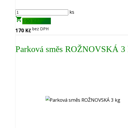
ks
shopping_cart
s DPH
190 Kč
bez DPH
170 Kč
Parková směs ROŽNOVSKÁ 3 