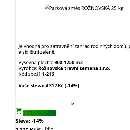
Je vhodná pro zatravnění zahrad rodinných domů, 
a sídlištní zeleně.
Výsevná plocha:
900-1250 m2
Výrobce:
Rožnovská travní semena s.r.o.
Kód zboží:
1-216
Vaše sleva:
4 312 Kč
(-14%)
ks
shopping_cart
s DPH
3 724 Kč
Sleva:
-14%
bez DPH