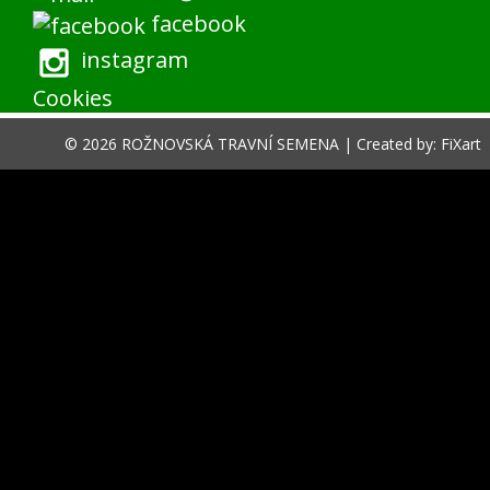
facebook
instagram
Cookies
© 2026 ROŽNOVSKÁ TRAVNÍ SEMENA |
Created by: FiXart
menu
shop menu
Nákupní košík
Hledat
VÁŠ ÚČET
Hledat
parametry položek
řazení
tabulkový výpis
řádkový výpis
vložit zboží do košíku