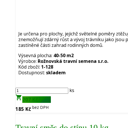
Je určena pro plochy, jejichž světelné poměry ztěžu
znemožňují zdárný růst a vývoj trávníku jako jsou 
zastíněné části zahrad rodinných domů.
Výsevná plocha:
40-50 m2
Výrobce:
Rožnovská travní semena s.r.o.
Kód zboží:
1-128
Dostupnost:
skladem
ks
shopping_cart
s DPH
207 Kč
bez DPH
185 Kč
Travní směs do stínu 10 kg