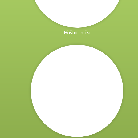
slunečním zářením nebo mají horší závlahové podmínky.
Vhodná do zahrad i ovocných sadů.
Luční směsi
Dobře přečkává letní přísušky.
Hřištní směsi
Nabízíme 5 druhů lučních směsí!
Kvetoucí louka
Kvetoucí louka z Rožnova - ideální prostředí
pro včely, čmeláky, motýly a ostatní hmyz.
Pastevní směsi
V naší nabídce najdete čtyři druhy pastevních směsí: