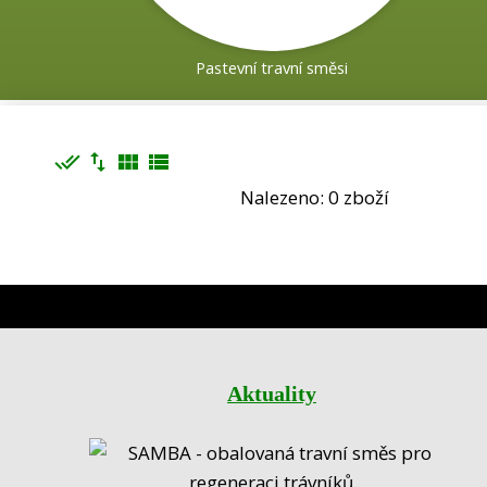
Pastevní travní směsi
done_all
import_export
view_module
view_list
Nalezeno: 0 zboží
Aktuality