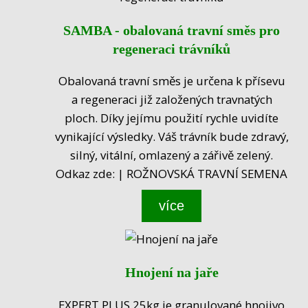
SAMBA - obalovaná travní směs pro
regeneraci trávníků
Obalovaná travní směs je určena k přísevu
a regeneraci již založených travnatých
ploch. Díky jejímu použití rychle uvidíte
vynikající výsledky. Váš trávník bude zdravý,
silný, vitální, omlazený a zářivě zelený.
Odkaz zde: | ROŽNOVSKÁ TRAVNÍ SEMENA
více
Hnojení na jaře
EXPERT PLUS 25kg je granulované hnojivo