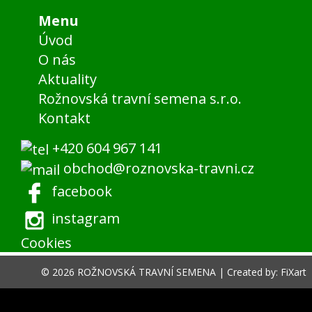
Menu
Úvod
O nás
Aktuality
Rožnovská travní semena s.r.o.
Kontakt
+420 604 967 141
obchod@roznovska-travni.cz
facebook
instagram
Cookies
© 2026 ROŽNOVSKÁ TRAVNÍ SEMENA |
Created by: FiXart
menu