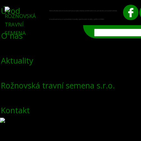
Úvod
Firma Rožnovská travní semena nabízí široký sortiment trav, jetelovin a travních směsí.
travní semena, travní směsi, trávníky, sportovní trávníky, golfové hřiště
O nás
Aktuality
Rožnovská travní semena s.r.o.
Kontakt