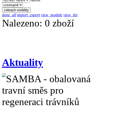
zobrazit
visibility
done_all
import_export
view_module
view_list
Nalezeno: 0 zboží
Aktuality