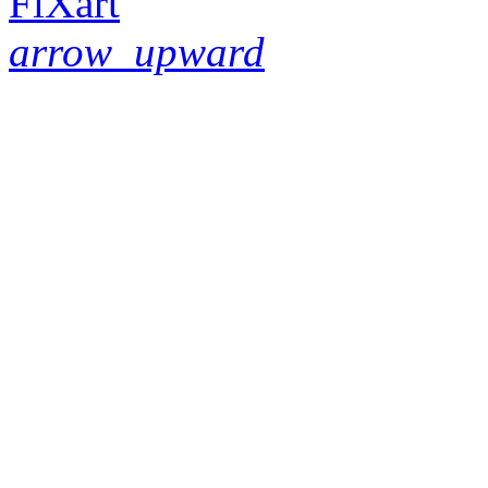
FiXart
arrow_upward