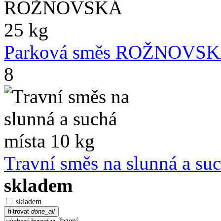
Parková směs ROŽNOVSK
8
Travní směs na slunná a su
skladem
skladem
filtrovat
done_all
řazení