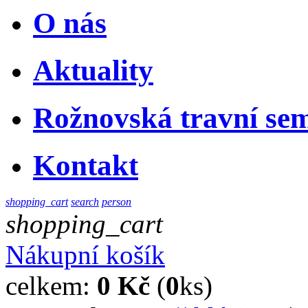
O nás
Aktuality
Rožnovská travní sem
Kontakt
shopping_cart
search
person
shopping_cart
Nákupní košík
celkem:
0 Kč
(
0
ks)