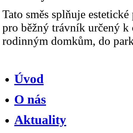
Tato směs splňuje estetick
pro běžný trávník určený k
rodinným domkům, do parků
Úvod
O nás
Aktuality