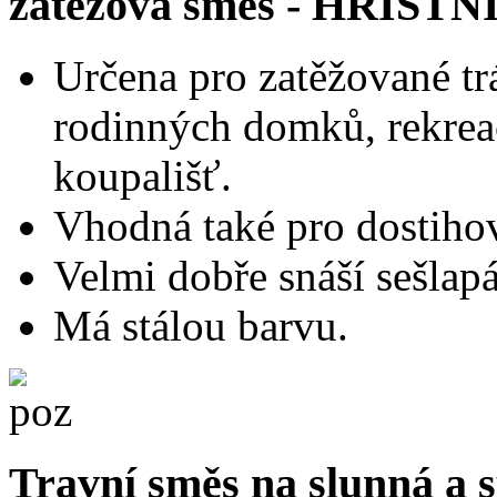
zátěžová směs - HŘIŠTN
Určena pro zatěžované t
rodinných domků, rekreač
koupališť.
Vhodná také pro dostihov
Velmi dobře snáší sešlap
Má stálou barvu.
Travní směs na slunná a 