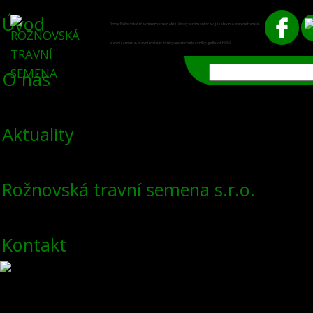
Úvod
Firma Rožnovská travní semena nabízí široký sortiment trav, jetelovin a travních směsí.
travní semena, travní směsi, trávníky, sportovní trávníky, golfové hřiště
O nás
Aktuality
Rožnovská travní semena s.r.o.
Kontakt