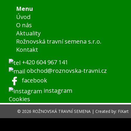
Menu
Úvod
O nás
Aktuality
Rožnovská travní semena s.r.o.
Kontakt
+420 604 967 141
obchod@roznovska-travni.cz
facebook
instagram
Cookies
© 2026 ROŽNOVSKÁ TRAVNÍ SEMENA |
Created by: FiXart
menu
shop menu