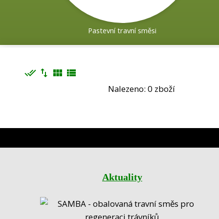
Pastevní travní směsi
done_all
import_export
view_module
view_list
Nalezeno: 0 zboží
Aktuality