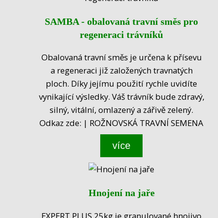
SAMBA - obalovaná travní směs pro
regeneraci trávníků
Obalovaná travní směs je určena k přísevu
a regeneraci již založených travnatých
ploch. Díky jejímu použití rychle uvidíte
vynikající výsledky. Váš trávník bude zdravý,
silný, vitální, omlazený a zářivě zelený.
Odkaz zde: | ROŽNOVSKÁ TRAVNÍ SEMENA
více
Hnojení na jaře
EXPERT PLUS 25kg je granulované hnojivo