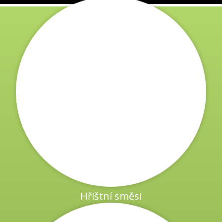
 u rodinných domků, rekreační prostory, zeleň u b
toviště.
Hřištní směsi