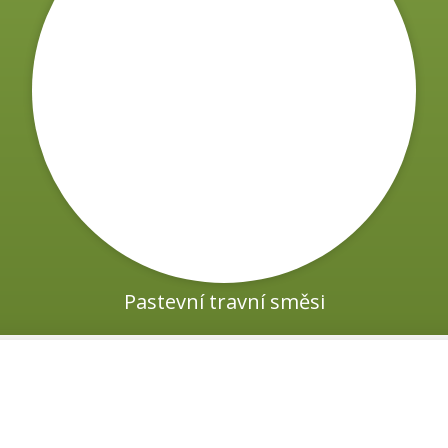
sí:
)
Pastevní travní směsi
dní dlouhodobá