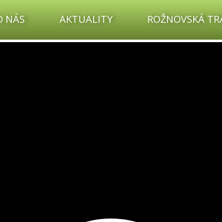
Firma Rožnovská travní semena nabízí široký sortiment trav, jetelovin a travních směsí.
travní semena, travní směsi, trávníky, sportovní trávníky, golfové hřiště
O NÁS
AKTUALITY
ROŽNOVSKÁ TRA