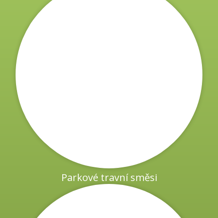
pod přímým slunečním zářením nebo mají horší záv
Parkové travní směsi