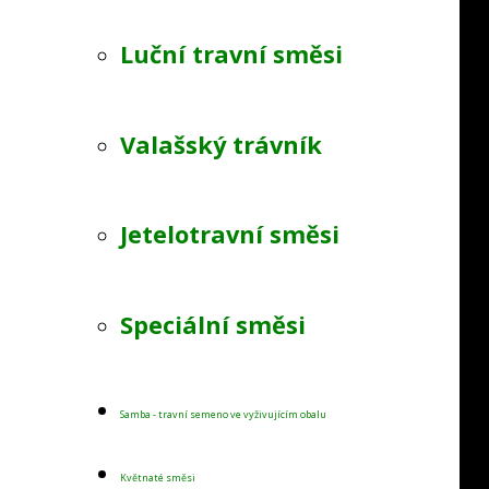
Luční travní směsi
Valašský trávník
Jetelotravní směsi
Speciální směsi
Samba - travní semeno ve vyživujícím obalu
Květnaté směsi