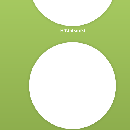
slunečním zářením nebo mají horší závlahové podmínky.
Vhodná do zahrad i ovocných sadů.
Luční směsi
Dobře přečkává letní přísušky.
Hřištní směsi
Nabízíme 5 druhů lučních směsí!
Kvetoucí louka
Kvetoucí louka z Rožnova - ideální prostředí
pro včely, čmeláky, motýly a ostatní hmyz.
Pastevní směsi
V naší nabídce najdete čtyři druhy pastevních směsí: