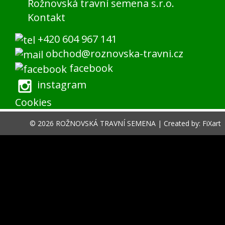
Rožnovská travní semena s.r.o.
Kontakt
+420 604 967 141
obchod@roznovska-travni.cz
facebook
instagram
Cookies
© 2026 ROŽNOVSKÁ TRAVNÍ SEMENA |
Created by: FiXart
menu
shop menu
Nákupní košík
Hledat
VÁŠ ÚČET
Hledat