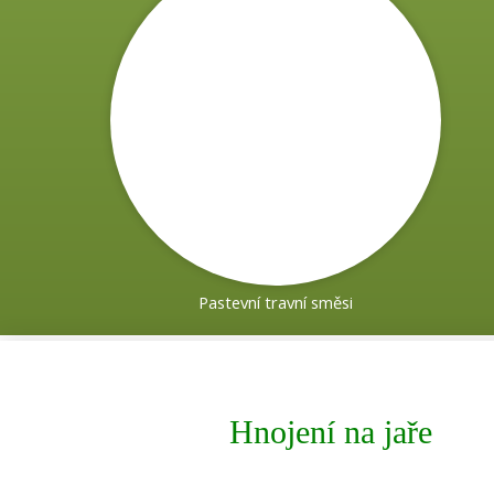
Pastevní travní směsi
Hnojení
na jaře